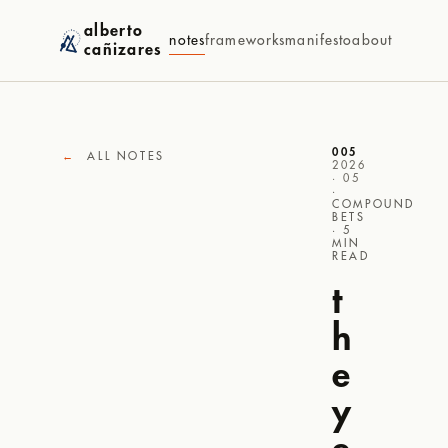
alberto
notes
frameworks
manifesto
about
cañizares
005
←
ALL NOTES
2026
· 05
·
COMPOUND
BETS
· 5
MIN
READ
t
h
e
y