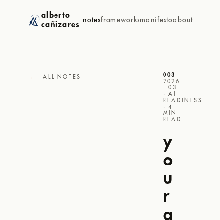
alberto
notes
frameworks
manifesto
about
cañizares
003
←
ALL NOTES
2026
· 03
· AI
READINESS
· 4
MIN
READ
y
o
u
r
a